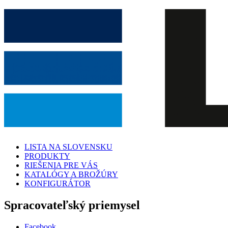
LISTA NA SLOVENSKU
PRODUKTY
RIEŠENIA PRE VÁS
KATALÓGY A BROŽÚRY
KONFIGURÁTOR
Spracovateľský priemysel
Facebook